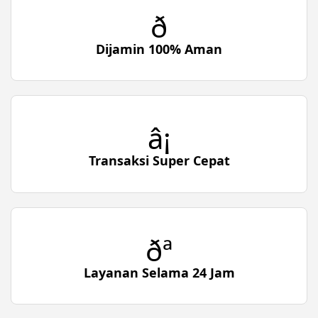
ð
Dijamin 100% Aman
â¡
Transaksi Super Cepat
ðª
Layanan Selama 24 Jam