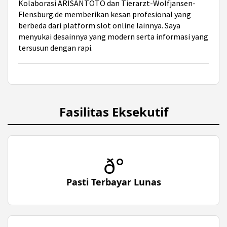
Kolaborasi ARISANTOTO dan Tierarzt-Wolfjansen-
Flensburg.de memberikan kesan profesional yang
berbeda dari platform slot online lainnya. Saya
menyukai desainnya yang modern serta informasi yang
tersusun dengan rapi.
Fasilitas Eksekutif
ð°
Pasti Terbayar Lunas