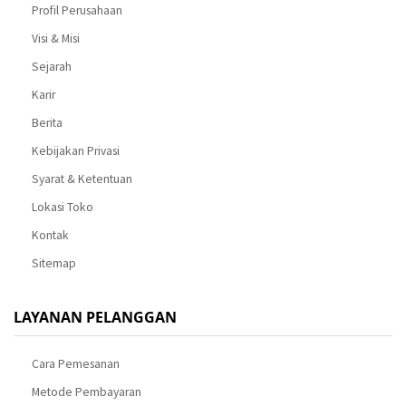
Profil Perusahaan
Visi & Misi
Sejarah
Karir
Berita
Kebijakan Privasi
Syarat & Ketentuan
Lokasi Toko
Kontak
Sitemap
LAYANAN PELANGGAN
Cara Pemesanan
Metode Pembayaran