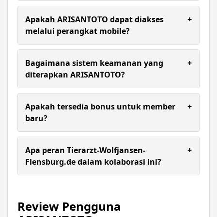
pentingnya kesehatan hewan kesayangan.
Tema klinik hewan menghadirkan suasana yang
berbeda dari platform pada umumnya melalui
Apakah ARISANTOTO dapat diakses
+
elemen visual dokter hewan, hewan peliharaan,
melalui perangkat mobile?
serta simbol perawatan dan kesehatan yang
dipadukan dengan hiburan digital modern.
Ya, ARISANTOTO telah dioptimalkan untuk
smartphone, tablet, maupun desktop sehingga
Bagaimana sistem keamanan yang
+
pengguna dapat mengakses seluruh fitur dengan
diterapkan ARISANTOTO?
nyaman dari berbagai perangkat.
ARISANTOTO menggunakan sistem keamanan
modern untuk menjaga kenyamanan pengguna,
Apakah tersedia bonus untuk member
+
termasuk perlindungan data akun dan dukungan
baru?
transaksi yang cepat serta aman.
Ya, ARISANTOTO menyediakan berbagai
penawaran menarik termasuk bonus member
Apa peran Tierarzt-Wolfjansen-
+
baru dan promo berkala yang dapat dinikmati
Flensburg.de dalam kolaborasi ini?
oleh pengguna yang memenuhi syarat.
Tierarzt-Wolfjansen-Flensburg.de menjadi
inspirasi utama dalam tema kolaborasi yang
menonjolkan profesionalisme klinik hewan,
Review Pengguna
perawatan kesehatan hewan, dan edukasi