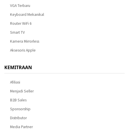
VGA Terbaru
Keyboard Mekanikal
Router WiFi 6
Smart TV
Kamera Mirrorless
Aksesoris Apple
KEMITRAAN
Afiliasi
Menjadi Seller
B2B Sales
Sponsorship
Distributor
Media Partner