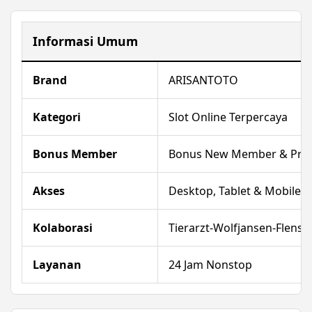
Informasi Umum
Brand
ARISANTOTO
Kategori
Slot Online Terpercaya
Bonus Member
Bonus New Member & Pro
Akses
Desktop, Tablet & Mobile
Kolaborasi
Tierarzt-Wolfjansen-Flensb
Layanan
24 Jam Nonstop